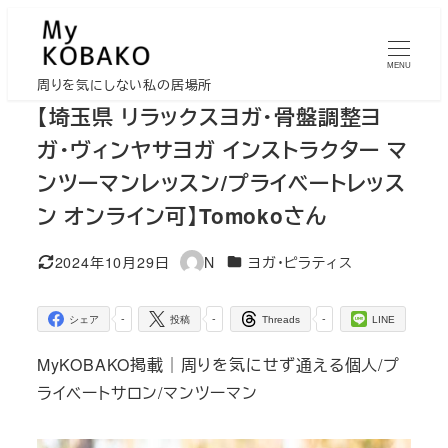
メ
イ
MENU
ン
周りを気にしない私の居場所
コ
【︎埼玉県 リラックスヨガ・骨盤調整ヨ
ン
ガ・ヴィンヤサヨガ インストラクター マ
テ
ンツーマンレッスン/プライベートレッス
ン
ン オンライン可】Tomokoさん
ツ
へ
カテゴリー
2024年10月29日
N
ヨガ・ピラティス
移
更新日
著
者
動
-
-
-
シェア
投稿
Threads
LINE
MyKOBAKO掲載｜周りを気にせず通える個人/プ
ライベートサロン/マンツーマン