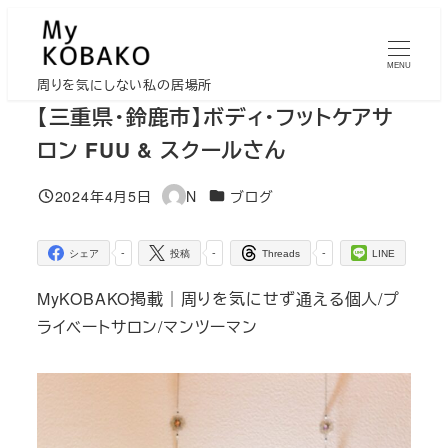
メ
イ
MENU
ン
周りを気にしない私の居場所
コ
【三重県・鈴鹿市】ボディ・フットケアサ
ン
ロン FUU & スクールさん
テ
ン
カテゴリー
2024年4月5日
N
ブログ
投稿日
著
ツ
者
へ
-
-
-
シェア
投稿
Threads
LINE
移
MyKOBAKO掲載｜周りを気にせず通える個人/プ
動
ライベートサロン/マンツーマン