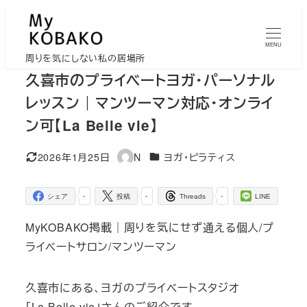
メ
イ
MENU
ン
周りを気にしない私の居場所
コ
久喜市のプライベートヨガ・パーソナル
ン
レッスン｜マンツーマン対応・オンライ
テ
ン可【La Belle vie】
ン
ツ
カテゴリー
2026年1月25日
N
ヨガ・ピラティス
更新日
著
へ
者
移
-
-
-
シェア
投稿
Threads
LINE
動
MyKOBAKO掲載｜周りを気にせず通える個人/プ
ライベートサロン/マンツーマン
久喜市にある、ヨガのプライベートスタジオ
「La Belle vie」さんのご紹介です。