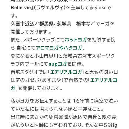
Belle vie』（ラヴェルヴィ）
を主宰してますekoで
す。
久喜市近辺
と
群馬県、茨城県 栃木
などでヨガを
開催しております 。
また、スポーツクラブにて
ホットヨガ
を指導する傍
ら 自宅にて
アロマヨガやハタヨガ
、
夏になると小山市思川と茨城県古河市スポーツク
ラブ内プールにて
supヨガ
を開催。
自宅スタジオでは「
エアリアルヨガ
」と天候の良い日
は庭のガゼボ（あずまや）で自然での「
エアリアルヨ
ガ
」を開催しております。
私がヨガをお伝えすることは １６年前に病室で泣い
ていた私には考えられないほど幸運なこと。
出産時にまさかの卵巣嚢腫が原因で自身と娘の命
が危ういと医師にも言われており、そんな中５９８g