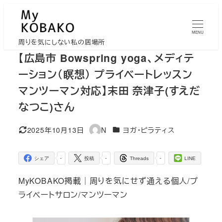
メ
イ
MENU
ン
周りを気にしない私の居場所
コ
【広島市 Bowspring yoga、メディテ
ン
ーション（瞑想） プライベートレッスン
テ
マンツーマン対応】末田 奈津子(すえだ
ン
なつこ)さん
ツ
へ
カテゴリー
2025年10月13日
N
ヨガ・ピラティス
移
更新日
著
者
動
-
-
-
シェア
投稿
Threads
LINE
MyKOBAKO掲載｜周りを気にせず通える個人/プ
ライベートサロン/マンツーマン