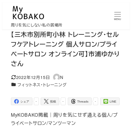
メ
イ
MENU
ン
周りを気にしない私の居場所
コ
【三木市別所町小林 トレーニング・セル
ン
フケアトレーニング 個人サロン/プライ
テ
ベートサロン オンライン可】市浦ゆかり
ン
さん
ツ
へ
2022年12月15日
N
移
更新日
著
カテゴリー
フィットネス・トレーニング
者
動
-
-
-
シェア
投稿
Threads
LINE
MyKOBAKO掲載｜周りを気にせず通える個人/プ
ライベートサロン/マンツーマン