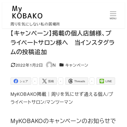
メ
イ
MENU
ン
周りを気にしない私の居場所
コ
【キャンペーン】掲載の個人店舗様、プ
ン
ライベートサロン様へ 当インスタグラ
テ
ムの投稿追加
ン
ツ
カテゴリー
2022年1月2日
N
キャンペーン
更新日
著
へ
者
移
-
-
-
シェア
投稿
Threads
LINE
動
MyKOBAKO掲載｜周りを気にせず通える個人/プ
ライベートサロン/マンツーマン
MyKOBAKOのキャンペーンのお知らせで