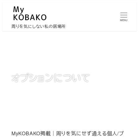
メ
イ
MENU
ン
周りを気にしない私の居場所
コ
ン
テ
ン
ツ
オプションについて
へ
移
動
MyKOBAKO掲載｜周りを気にせず通える個人/プ