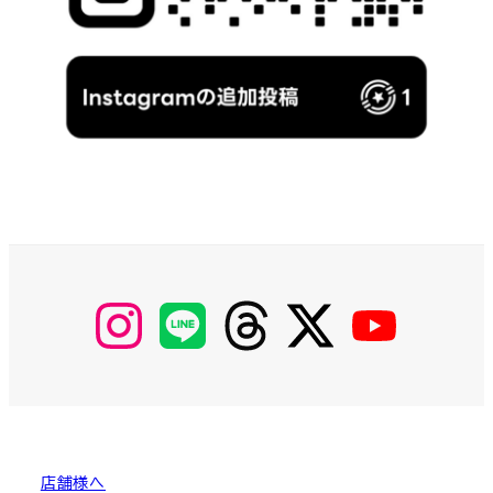
【Instagram】
【LINE】
【threads】
【Twitter】
【YouTube】
MyKOBAKO
店舗様へ