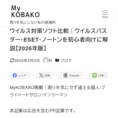
メ
イ
MENU
ン
周りを気にしない私の居場所
コ
ウイルス対策ソフト比較｜ウイルスバス
ン
ター・ESET・ノートンを初心者向けに解
テ
説【2026年版】
ン
ツ
カテゴリー
2026年2月3日
N
ブログ
更新日
著
へ
者
移
-
-
-
シェア
投稿
Threads
LINE
動
MyKOBAKO掲載｜周りを気にせず通える個人/プ
ライベートサロン/マンツーマン
本記事は広告を含むPR記事です。