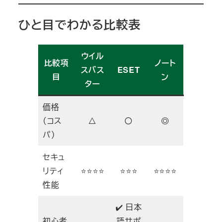
ひと目でわかる比較表
ウイル
比較項
ノート
スバス
ESET
目
ン
ター
価格
（コス
△
〇
◎
パ）
セキュ
リティ
⭐⭐⭐⭐
⭐⭐⭐
⭐⭐⭐⭐
性能
✔️ 日本
初心者
語サポ