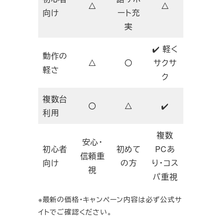
△
△
向け
ート充
実
✔️ 軽く
動作の
△
〇
サクサ
軽さ
ク
複数台
〇
△
✔️
利用
複数
安心・
初心者
初めて
PCあ
信頼重
向け
の方
り・コス
視
パ重視
※最新の価格・キャンペーン内容は必ず公式サ
イトでご確認ください。