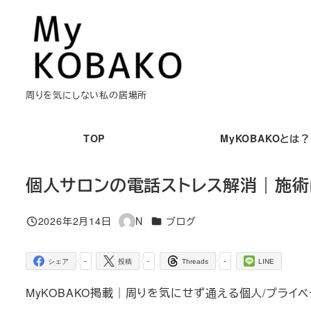
メ
イ
ン
コ
ン
周りを気にしない私の居場所
テ
ン
TOP
MyKOBAKOとは？
ツ
へ
個人サロンの電話ストレス解消｜施
移
動
カテゴリー
2026年2月14日
N
ブログ
投稿日
著
者
-
-
-
シェア
投稿
Threads
LINE
MyKOBAKO掲載｜周りを気にせず通える個人/プライベ