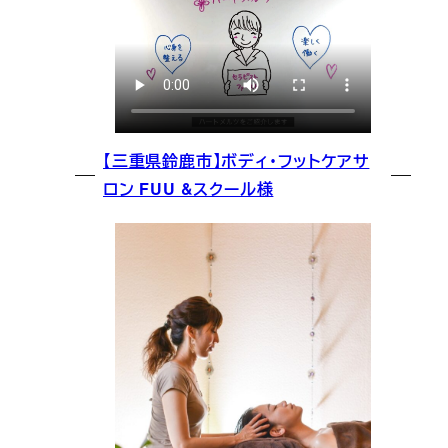
【三重県鈴鹿市】ボディ・フットケアサ
ロン FUU &スクール様