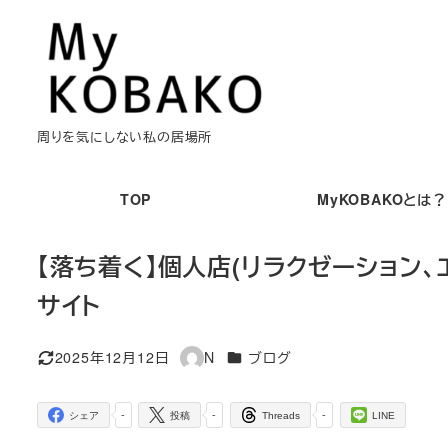
メ
イ
ン
コ
ン
周りを気にしない私の居場所
テ
ン
TOP
MyKOBAKOとは？
ツ
へ
【落ち着く】個人店(リラクゼーション、
移
サイト
動
カテゴリー
2025年12月12日
N
ブログ
更新日
著
者
-
-
-
シェア
投稿
Threads
LINE