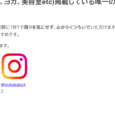
、ヨガ、美容室etc)掲載している唯一
空間に１対１で
周りを気にせず、心からくつろいで
いただけます
すめです。
ます。
@mykobako3
7