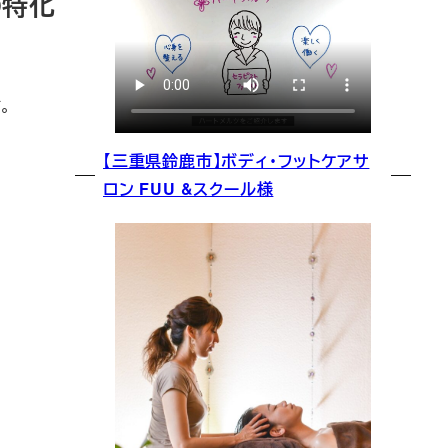
の特化
。
【三重県鈴鹿市】ボディ・フットケアサ
ロン FUU &スクール様