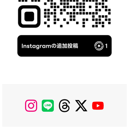
【Instagram】
【LINE】
【threads】
【Twitter】
【YouTube】
MyKOBAKO