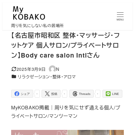
メ
イ
MENU
ン
周りを気にしない私の居場所
コ
【名古屋市昭和区 整体・マッサージ・フ
ン
ットケア 個人サロン/プライベートサロ
テ
ン】Body care salon Intiさん
ン
ツ
2025年3月9日
N
更新日
著
へ
カテゴリー
リラクゼーション・整体・アロマ
者
移
動
-
-
-
シェア
投稿
Threads
LINE
MyKOBAKO掲載｜周りを気にせず通える個人/プ
ライベートサロン/マンツーマン