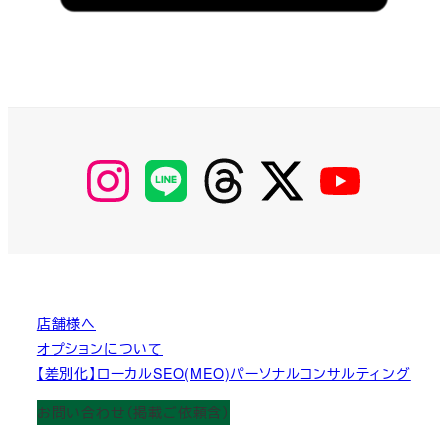
【Instagram】
【LINE】
【threads】
【Twitter】
【YouTube】
MyKOBAKO
店舗様へ
オプションについて
【差別化】ローカルSEO(MEO)パーソナルコンサルティング
お問い合わせ（掲載ご依頼含）