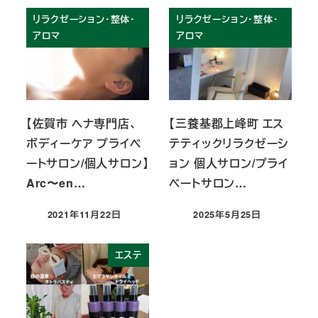
リラクゼーション・整体・
リラクゼーション・整体・
アロマ
アロマ
【佐賀市 ヘナ専門店、
【三養基郡上峰町 エス
ボディーケア プライベ
テティックリラクゼーシ
ートサロン/個人サロン】
ョン 個人サロン/プライ
Arc〜en…
ベートサロン…
2021年11月22日
2025年5月25日
投稿日
投稿日
エステ