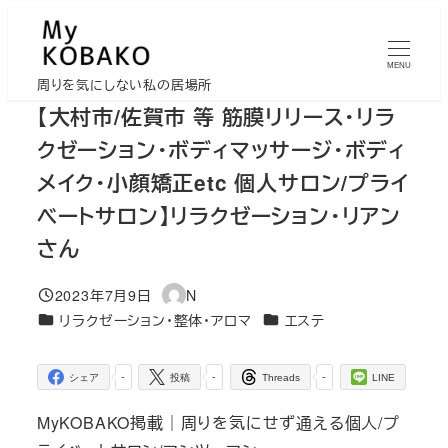
メ
イ
MENU
ン
周りを気にしない私の居場所
コ
【大村市/佐賀市 等 筋膜リリース・リラ
ン
クゼーション・ボディマッサージ・ボディ
テ
メイク・小顔矯正etc 個人サロン/プライ
ン
ベートサロン】リラクゼーション・リアン
ツ
へ
さん
移
2023年7月9日
N
動
投稿日
著
カテゴリー
カテゴリー
リラクゼーション・整体・アロマ
エステ
者
-
-
-
シェア
投稿
Threads
LINE
MyKOBAKO掲載｜周りを気にせず通える個人/プ