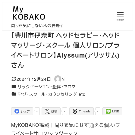
メ
イ
MENU
ン
周りを気にしない私の居場所
コ
【豊川市伊奈町 ヘッドセラピー・ヘッド
ン
マッサージ・スクール 個人サロン/プラ
テ
イベートサロン】Alyssum(アリッサム)
ン
さん
ツ
へ
2024年12月24日
N
移
更新日
著
カテゴリー
リラクゼーション・整体・アロマ
者
動
カテゴリー
学び・スクール・カウンセリング etc
-
-
-
シェア
投稿
Threads
LINE
MyKOBAKO掲載｜周りを気にせず通える個人/プ
ライベートサロン/マンツーマン