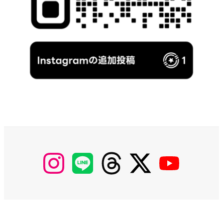
【Instagram】
【LINE】
【threads】
【Twitter】
【YouTube】
MyKOBAKO