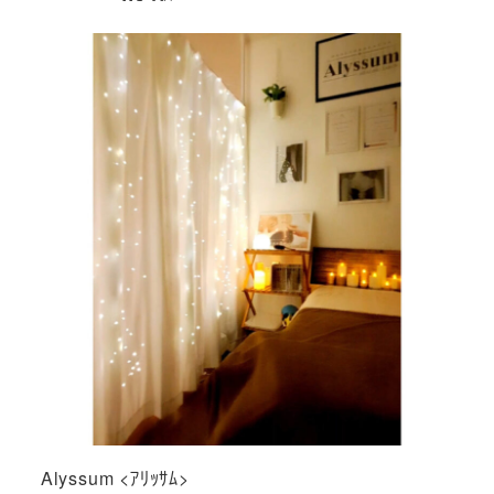
Alyssum <ｱﾘｯｻﾑ>