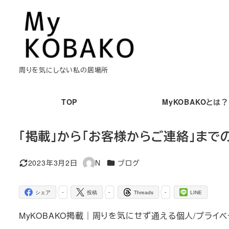
メ
イ
ン
コ
ン
周りを気にしない私の居場所
テ
ン
TOP
MyKOBAKOとは？
ツ
へ
「掲載」から「お客様からご連絡」まで
移
動
カテゴリー
2023年3月2日
N
ブログ
更新日
著
者
-
-
-
シェア
投稿
Threads
LINE
MyKOBAKO掲載｜周りを気にせず通える個人/プライベ