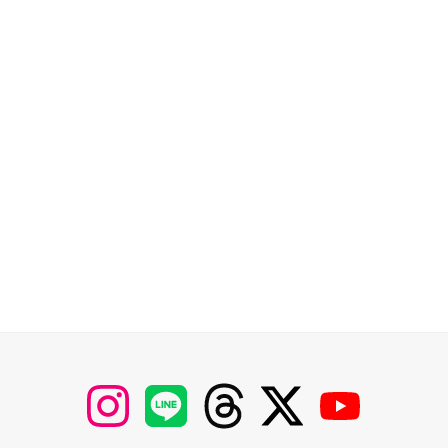
【Instagram】
【LINE】
【threads】
【Twitter】
【YouTube】
MyKOBAKO