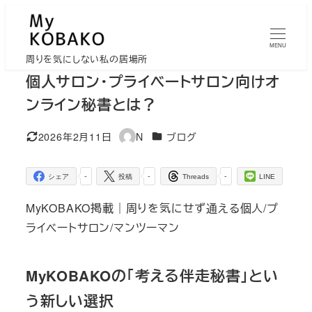
メ
イ
MENU
ン
周りを気にしない私の居場所
コ
個人サロン・プライベートサロン向けオ
ン
ンライン秘書とは？
テ
ン
カテゴリー
2026年2月11日
N
ブログ
更新日
著
ツ
者
へ
-
-
-
シェア
投稿
Threads
LINE
移
MyKOBAKO掲載｜周りを気にせず通える個人/プ
動
ライベートサロン/マンツーマン
MyKOBAKOの「考える伴走秘書」とい
う新しい選択