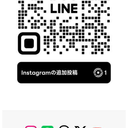
【Instagram】
【LINE】
【threads】
【Twitter】
【YouTube】