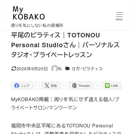
メ
イ
MENU
ン
周りを気にしない私の居場所
コ
平尾のピラティス｜TOTONOU
ン
Personal Studioさん｜パーソナルス
テ
タジオ・プライベートレッスン
ン
ツ
カテゴリー
2026年6月20日
N
ヨガ・ピラティス
更新日
著
へ
者
移
-
-
-
シェア
投稿
Threads
LINE
動
MyKOBAKO掲載｜周りを気にせず通える個人/プ
ライベートサロン/マンツーマン
福岡市中央区平尾にあるTOTONOU Personal
Studioさんは、姿勢改善を目的としたピラティスの