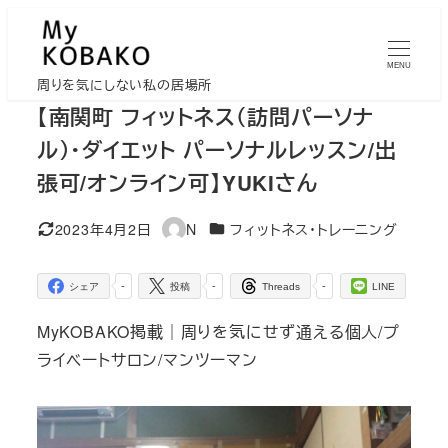
メ
イ
MENU
ン
周りを気にしない私の居場所
コ
【南関町 フィットネス（訪問パーソナ
ン
ル）・ダイエット パーソナルレッスン/出
テ
張可/オンライン可】YUKIさん
ン
ツ
カテゴリー
2023年4月2日
N
フィットネス・トレーニング
更新日
著
へ
者
移
-
-
-
シェア
投稿
Threads
LINE
動
MyKOBAKO掲載｜周りを気にせず通える個人/プ
ライベートサロン/マンツーマン