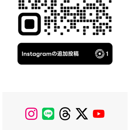
【Instagram】
【LINE】
【threads】
【Twitter】
【YouTube】
MyKOBAKO