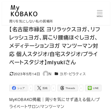
メ
イ
MENU
ン
周りを気にしない私の居場所
コ
【名古屋市緑区 ヨリラックスヨガ、リフ
ン
レッシュヨガ、肩こり腰痛ほぐしヨガ、
テ
メディテーションヨガ マンツーマン対
ン
応 個人スタジオ/自宅スタジオ/プライ
ツ
へ
ベートスタジオ】miyukiさん
移
カテゴリー
2023年5月14日
N
ヨガ・ピラティス
動
更新日
著
者
-
-
-
シェア
投稿
Threads
LINE
MyKOBAKO掲載｜周りを気にせず通える個人/プ
ライベートサロン/マンツーマン