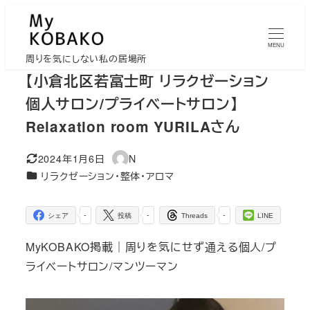
メ
イ
MENU
ン
周りを気にしない私の居場所
コ
【小倉北区若富士町 リラクゼーション
ン
個人サロン/プライベートサロン】
テ
Relaxation room YURILAさん
ン
ツ
2024年1月6日
N
更新日
著
へ
カテゴリー
リラクゼーション・整体・アロマ
者
移
動
-
-
-
シェア
投稿
Threads
LINE
MyKOBAKO掲載｜周りを気にせず通える個人/プ
ライベートサロン/マンツーマン