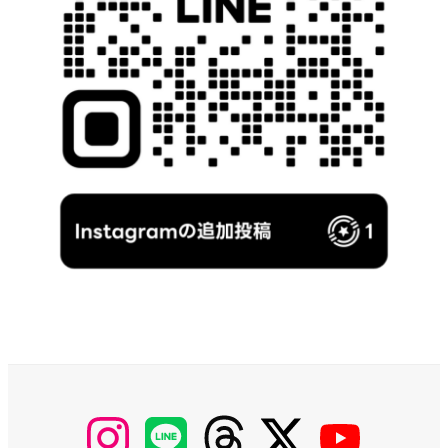
【Instagram】
【LINE】
【threads】
【Twitter】
【YouTube】
MyKOBAKO