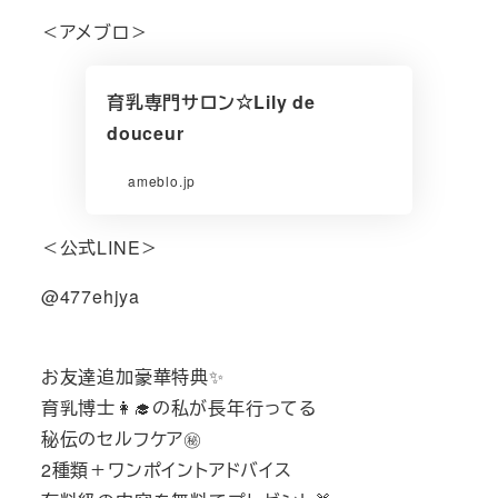
＜アメブロ＞
育乳専門サロン☆Lily de
douceur
ameblo.jp
＜公式LINE＞
@477ehjya
お友達追加豪華特典✨
育乳博士👩‍🎓の私が長年行ってる
秘伝のセルフケア㊙️
2種類＋ワンポイントアドバイス