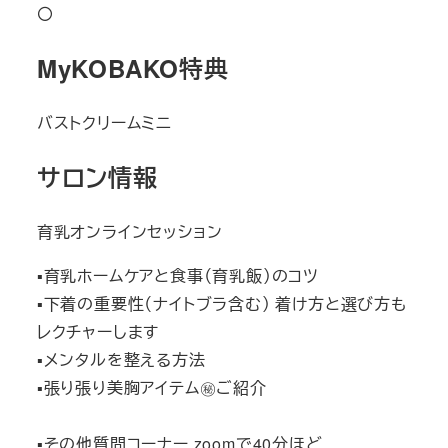
〇
MyKOBAKO特典
バストクリームミニ
サロン情報
育乳オンラインセッション
▪︎育乳ホームケアと食事（育乳飯）のコツ
▪︎下着の重要性（ナイトブラ含む） 着け方と選び方も
レクチャーします
▪︎メンタルを整える方法
▪︎張り張り美胸アイテム㊙ご紹介
▪︎その他質問コーナー zoomで40分ほど