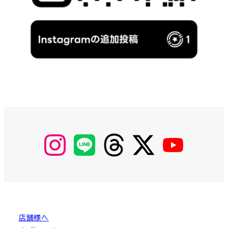
【Instagram】
【LINE】
【threads】
【Twitter】
【YouTube】
MyKOBAKO
店舗様へ