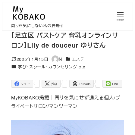
メ
イ
MENU
ン
周りを気にしない私の居場所
コ
【足立区 バストケア 育乳オンラインサ
ン
ロン】Lily de douceur ゆりさん
テ
ン
カテゴリー
2025年1月15日
N
エステ
更新日
著
ツ
カテゴリー
学び・スクール・カウンセリング etc
者
へ
移
-
-
-
シェア
投稿
Threads
LINE
動
MyKOBAKO掲載｜周りを気にせず通える個人/プ
ライベートサロン/マンツーマン