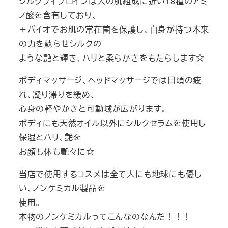
シルクフィブロインは人の肌組成に近い18種のアミ
ノ酸を含有しており、
＋バイオでお肌の常在菌を保護し、自身が持つ本来
の力を蘇らせシルクの
ような艶と輝き、ハリと柔らかさをもたらします☆
ボディマッサージ、ヘッドマッサージでは日頃の疲
れ、凝り滞りを緩め、
心身の軽やかさと可動域が広がります。
ボディにも天然オイル以外にシルクセラムを使用し
保湿とハリ、艶を
お顔も体も艶々に☆
当店で使用するコスメは全て人にも地球にも優し
い、ノンケミカル製品を
使用。
本物のノンケミカルってこんなのなんだ！！！