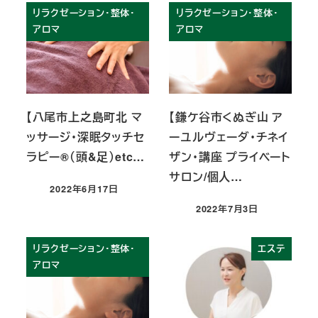
リラクゼーション・整体・
リラクゼーション・整体・
アロマ
アロマ
【八尾市上之島町北 マ
【鎌ケ谷市くぬぎ山 ア
ッサージ・深眠タッチセ
ーユルヴェーダ・チネイ
ラピー®︎（頭&足）etc…
ザン・講座 プライベート
サロン/個人…
2022年6月17日
投稿日
2022年7月3日
投稿日
リラクゼーション・整体・
エステ
アロマ