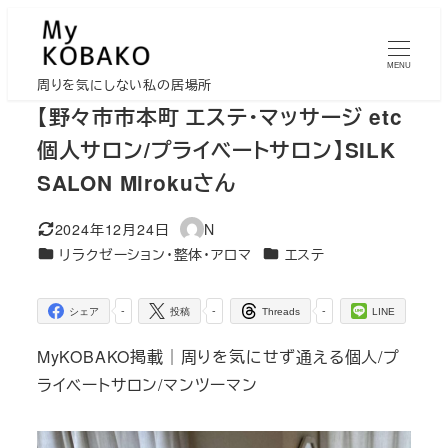
メ
イ
MENU
ン
周りを気にしない私の居場所
コ
【野々市市本町 エステ・マッサージ etc
ン
個人サロン/プライベートサロン】SILK
テ
SALON Mirokuさん
ン
ツ
2024年12月24日
N
更新日
著
へ
カテゴリー
カテゴリー
リラクゼーション・整体・アロマ
エステ
者
移
動
-
-
-
シェア
投稿
Threads
LINE
MyKOBAKO掲載｜周りを気にせず通える個人/プ
ライベートサロン/マンツーマン