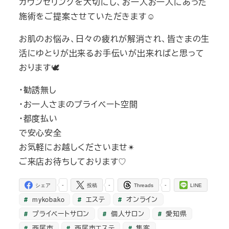
カウンセリングを大切にし、お一人お一人にあった
施術をご提案させていただきます☺️
お肌のお悩み、日々の疲れが解消され、皆さまの生
活にゆとりが出来るお手伝いが出来ればと思って
おります🕊
・勧誘無し
・お一人さまのプライベート空間
・都度払い
で安心安全
お気軽にお越しくださいませ✴︎
ご来店お待ちしております♡
-
-
-
シェア
投稿
Threads
LINE
mykobako
エステ
オンライン
プライベートサロン
個人サロン
愛知県
西尾市
西尾市エステ
集客