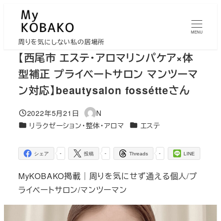
メ
イ
MENU
ン
周りを気にしない私の居場所
コ
【西尾市 エステ・アロマリンパケア×体
ン
型補正 プライベートサロン マンツーマ
テ
ン対応】beautysalon fossétteさん
ン
ツ
2022年5月21日
N
投稿日
著
へ
カテゴリー
カテゴリー
リラクゼーション・整体・アロマ
エステ
者
移
動
-
-
-
シェア
投稿
Threads
LINE
MyKOBAKO掲載｜周りを気にせず通える個人/プ
ライベートサロン/マンツーマン