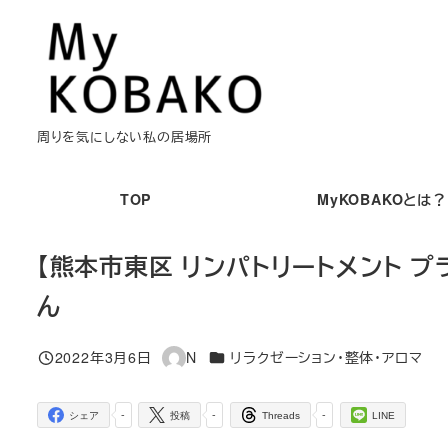
メ
イ
ン
コ
ン
周りを気にしない私の居場所
テ
ン
TOP
MyKOBAKOとは？
ツ
へ
【熊本市東区 リンパトリートメント プライベー
移
ん
動
カテゴリー
2022年3月6日
N
リラクゼーション・整体・アロマ
投稿日
著
者
-
-
-
シェア
投稿
Threads
LINE