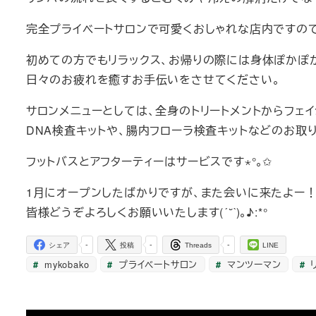
完全プライベートサロンで可愛くおしゃれな店内ですの
初めての方でもリラックス、お帰りの際には身体ぽかぽ
日々のお疲れを癒すお手伝いをさせてください。
サロンメニューとしては、全身のトリートメントからフェ
DNA検査キットや、腸内フローラ検査キットなどのお取
フットバスとアフターティーはサービスです⋆°｡✩
1月にオープンしたばかりですが、また会いに来たよー
皆様どうぞよろしくお願いいたします(
ˊ˘ˋ
)｡♪:*°
-
-
-
シェア
投稿
Threads
LINE
mykobako
プライベートサロン
マンツーマン