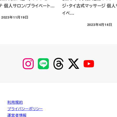
テ 個人サロン/プライベート…
ジ・タイ古式マッサージ 個人
イベ…
2023年11月19日
投稿日
2023年4月14日
投稿日
【Instagram】
【LINE】
【threads】
【Twitter】
【YouTube】
MyKOBAKO
利用規約
プライバシーポリシー
運営者情報