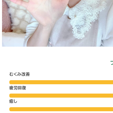
むくみ改善
疲労回復
癒し