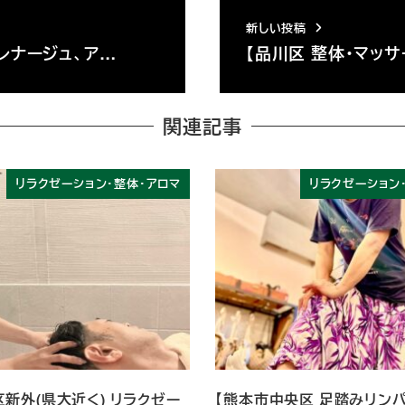
新しい投稿
レナージュ、ア…
【品川区 整体・マッ
関連記事
リラクゼーション・整体・アロマ
リラクゼーション
新外(県大近く) リラクゼー
【熊本市中央区 足踏みリン