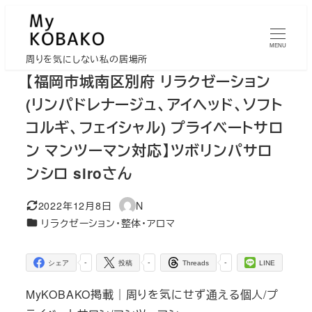
メ
イ
MENU
ン
周りを気にしない私の居場所
コ
【福岡市城南区別府 リラクゼーション
ン
(リンパドレナージュ、アイヘッド、ソフト
テ
コルギ、フェイシャル) プライベートサロ
ン
ン マンツーマン対応】ツボリンパサロ
ツ
へ
ンシロ siroさん
移
2022年12月8日
N
動
更新日
著
カテゴリー
リラクゼーション・整体・アロマ
者
-
-
-
シェア
投稿
Threads
LINE
MyKOBAKO掲載｜周りを気にせず通える個人/プ