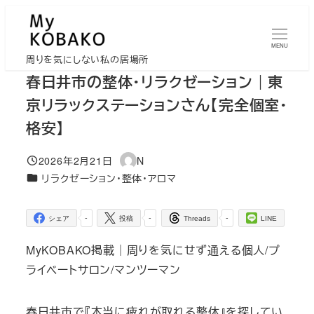
メ
イ
MENU
ン
周りを気にしない私の居場所
コ
春日井市の整体・リラクゼーション｜東
ン
京リラックステーションさん【完全個室・
テ
格安】
ン
ツ
2026年2月21日
N
投稿日
著
へ
カテゴリー
リラクゼーション・整体・アロマ
者
移
動
-
-
-
シェア
投稿
Threads
LINE
MyKOBAKO掲載｜周りを気にせず通える個人/プ
ライベートサロン/マンツーマン
春日井市で『本当に疲れが取れる整体』を探してい