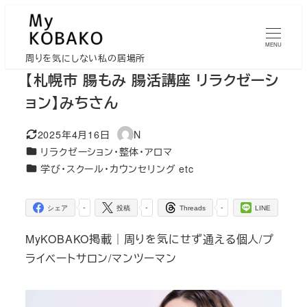
メ
イ
MENU
ン
周りを気にしない私の居場所
コ
【札幌市 腸もみ 腸活講座 リラクゼーシ
ン
ョン】みちさん
テ
ン
2025年4月16日
N
更新日
著
ツ
カテゴリー
リラクゼーション・整体・アロマ
者
へ
カテゴリー
学び・スクール・カウンセリング etc
移
動
-
-
-
シェア
投稿
Threads
LINE
MyKOBAKO掲載｜周りを気にせず通える個人/プ
ライベートサロン/マンツーマン