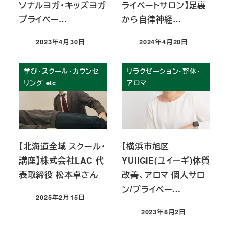
ソナルヨガ・キッズヨガ
ライベートサロン】足裏
プライベー…
から自律神経…
2023年4月30日
2024年4月20日
投稿日
投稿日
学び・スクール・カウンセ
リラクゼーション・整体・
リング etc
アロマ
【北海道全域 スクール・
【横浜市旭区
講座】株式会社LAC 代
YUIIGIE(ユイーギ)体質
表取締役 松本卓さん
改善、アロマ 個人サロ
ン/プライベー…
2025年2月15日
投稿日
2023年8月2日
投稿日