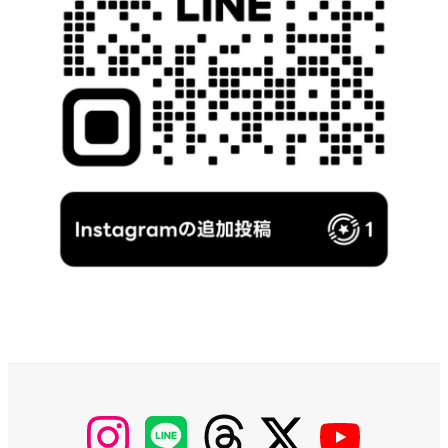
【Instagram】
【LINE】
【threads】
【Twitter】
【YouTube】
MyKOBAKO