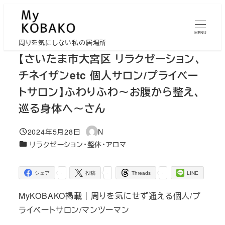
メ
イ
MENU
ン
周りを気にしない私の居場所
コ
【さいたま市大宮区 リラクゼーション、
ン
チネイザンetc 個人サロン/プライベー
テ
トサロン】ふわりふわ～お腹から整え、
ン
巡る身体へ～さん
ツ
へ
2024年5月28日
N
移
投稿日
著
カテゴリー
リラクゼーション・整体・アロマ
者
動
-
-
-
シェア
投稿
Threads
LINE
MyKOBAKO掲載｜周りを気にせず通える個人/プ
ライベートサロン/マンツーマン