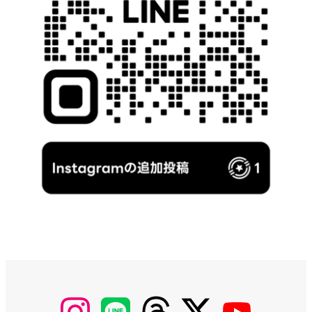
【Instagram】
【LINE】
【threads】
【Twitter】
【YouTube】
MyKOBAKO