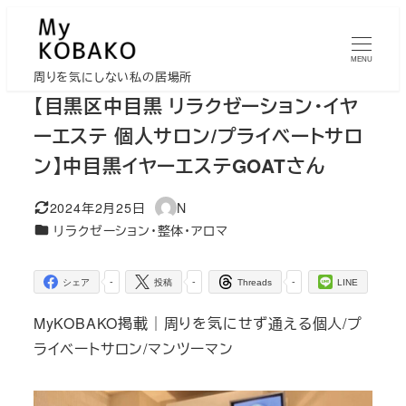
メ
イ
MENU
ン
周りを気にしない私の居場所
コ
【目黒区中目黒 リラクゼーション・イヤ
ン
ーエステ 個人サロン/プライベートサロ
テ
ン】中目黒イヤーエステGOATさん
ン
ツ
2024年2月25日
N
更新日
著
へ
カテゴリー
リラクゼーション・整体・アロマ
者
移
動
-
-
-
シェア
投稿
Threads
LINE
MyKOBAKO掲載｜周りを気にせず通える個人/プ
ライベートサロン/マンツーマン