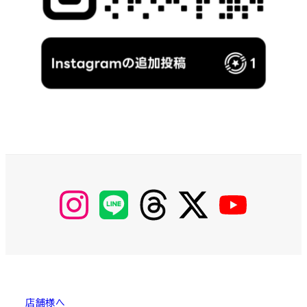
【Instagram】
【LINE】
【threads】
【Twitter】
【YouTube】
MyKOBAKO
店舗様へ