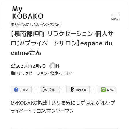
メ
イ
MENU
ン
周りを気にしない私の居場所
コ
【泉南郡岬町 リラクゼーション 個人サ
ン
ロン/プライベートサロン】espace du
テ
calmeさん
ン
ツ
2025年12月9日
N
更新日
著
へ
カテゴリー
リラクゼーション・整体・アロマ
者
移
動
-
-
-
シェア
投稿
Threads
LINE
MyKOBAKO掲載｜周りを気にせず通える個人/プ
ライベートサロン/マンツーマン