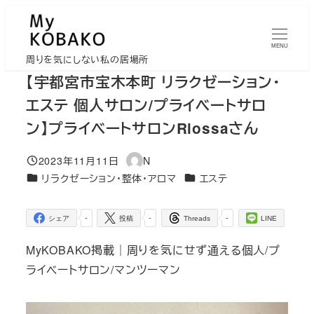
メ
イ
MENU
ン
周りを気にしない私の居場所
コ
【宇都宮市宝木本町 リラクゼーション・
ン
エステ 個人サロン/プライベートサロ
テ
ン】プライベートサロンRiossaさん
ン
ツ
2023年11月11日
N
投稿日
著
へ
カテゴリー
カテゴリー
リラクゼーション・整体・アロマ
エステ
者
移
動
-
-
-
シェア
投稿
Threads
LINE
MyKOBAKO掲載｜周りを気にせず通える個人/プ
ライベートサロン/マンツーマン