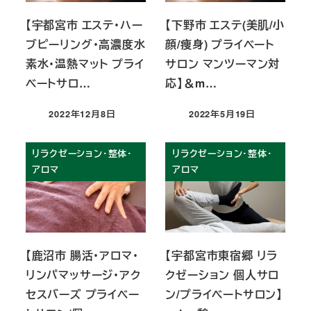
【宇都宮市 エステ・ハー
【下野市 エステ(美肌/小
ブピーリング・高濃度水
顔/痩身) プライベート
素水・温熱マット プライ
サロン マンツーマン対
ベートサロ…
応】＆m…
2022年12月8日
2022年5月19日
投稿日
投稿日
リラクゼーション・整体・
リラクゼーション・整体・
アロマ
アロマ
【鹿沼市 腸活・アロマ・
【宇都宮市東宿郷 リラ
リンパマッサージ・アク
クゼーション 個人サロ
セスバーズ プライベー
ン/プライベートサロン】