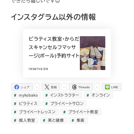
できたら嬉しいです😊
インスタグラム以外の情報
ピラティス教室・からだ
スキャンセルフマッサ
ージ(ポール)予約サイト
reserva.be
-
-
-
シェア
投稿
Threads
LINE
mykobako
インストラクター
オンライン
ピラティス
プライベートサロン
プライベートレッスン
プライベート教室
個人教室
美と健康
集客