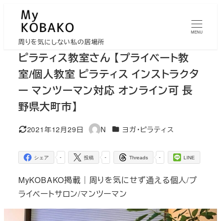
メ
イ
MENU
ン
周りを気にしない私の居場所
コ
ピラティス教室さん 【プライベート教
ン
室/個人教室 ピラティス インストラクタ
テ
ー マンツーマン対応 オンライン可 長
ン
野県大町市】
ツ
へ
カテゴリー
2021年12月29日
N
ヨガ・ピラティス
移
更新日
著
者
動
-
-
-
シェア
投稿
Threads
LINE
MyKOBAKO掲載｜周りを気にせず通える個人/プ
ライベートサロン/マンツーマン