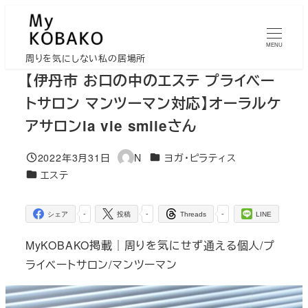
メ
イ
MENU
ン
周りを気にしない私の居場所
コ
【伊丹市 お口の中のエステ プライベー
ン
トサロン マンツーマン対応】オーラルケ
テ
アサロンla vie smileさん
ン
ツ
カテゴリー
2022年3月31日
N
ヨガ・ピラティス
投稿日
著
へ
カテゴリー
エステ
者
移
動
-
-
-
シェア
投稿
Threads
LINE
MyKOBAKO掲載｜周りを気にせず通える個人/プ
ライベートサロン/マンツーマン