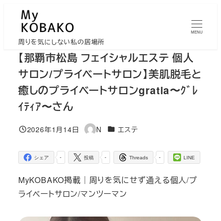
メ
イ
MENU
ン
周りを気にしない私の居場所
コ
【那覇市松島 フェイシャルエステ 個人
ン
サロン/プライベートサロン】美肌脱毛と
テ
癒しのプライベートサロンgratia〜ｸﾞﾚ
ン
ｲﾃｨｱ〜さん
ツ
へ
カテゴリー
2026年1月14日
N
エステ
移
投稿日
著
者
動
-
-
-
シェア
投稿
Threads
LINE
MyKOBAKO掲載｜周りを気にせず通える個人/プ
ライベートサロン/マンツーマン