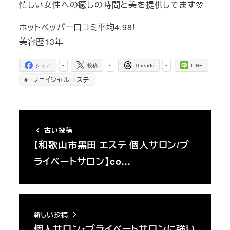
忙しい女性への癒しの時間と美を提供してます🌸
ホットペッパー口コミ平均4.98!
美容歴13年
-
-
-
シェア
投稿
Threads
LINE
フェイシャルエステ
古い投稿
【和歌山市黒田 エステ 個人サロン/プ
ライベートサロン】co…
新しい投稿
個人サロン・プライベートサロンに強い