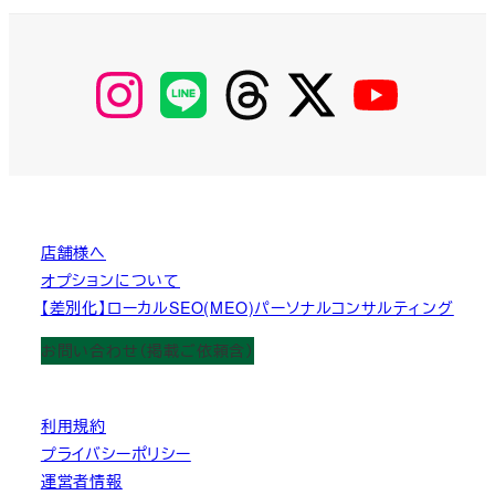
【Instagram】
【LINE】
【threads】
【Twitter】
【YouTube】
MyKOBAKO
店舗様へ
オプションについて
【差別化】ローカルSEO(MEO)パーソナルコンサルティング
お問い合わせ（掲載ご依頼含）
利用規約
プライバシーポリシー
運営者情報