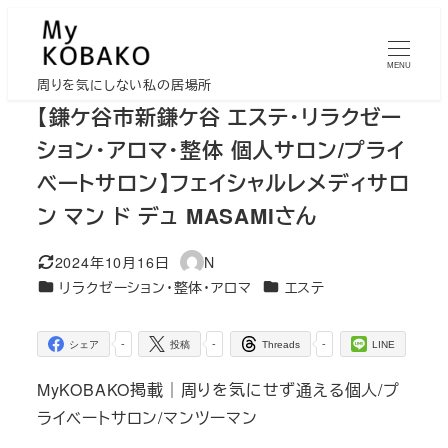
メ
イ
MENU
ン
周りを気にしない私の居場所
コ
【鎌ケ谷市新鎌ケ谷 エステ・リラクゼー
ン
ション・アロマ・整体 個人サロン/プライ
テ
ベートサロン】フェイシャルレメディサロ
ン
ン マン ド デュ MASAMIさん
ツ
へ
2024年10月16日
N
移
更新日
著
カテゴリー
カテゴリー
リラクゼーション・整体・アロマ
エステ
者
動
-
-
-
シェア
投稿
Threads
LINE
MyKOBAKO掲載｜周りを気にせず通える個人/プ
ライベートサロン/マンツーマン