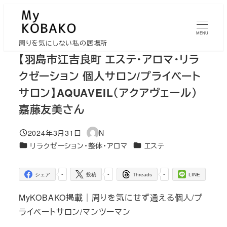
メ
イ
MENU
ン
周りを気にしない私の居場所
コ
【羽島市江吉良町 エステ・アロマ・リラ
ン
クゼーション 個人サロン/プライベート
テ
サロン】AQUAVEIL（アクアヴェール）
ン
嘉藤友美さん
ツ
へ
2024年3月31日
N
移
投稿日
著
カテゴリー
カテゴリー
リラクゼーション・整体・アロマ
エステ
者
動
-
-
-
シェア
投稿
Threads
LINE
MyKOBAKO掲載｜周りを気にせず通える個人/プ
ライベートサロン/マンツーマン