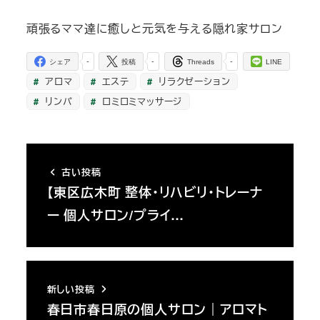
頑張るママ達に癒しと元気を与える隠れ家サロン
-
-
-
シェア
投稿
Threads
LINE
アロマ
エステ
リラクゼーション
リンパ
ロミロミマッサージ
古い投稿
【東区広木町 整体・リハビリ・トレーナ
ー 個人サロン/プライ…
新しい投稿
春日市春日原の個人サロン｜アロマト