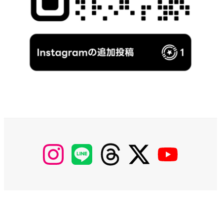
【Instagram】
【LINE】
【threads】
【Twitter】
【YouTube】
MyKOBAKO