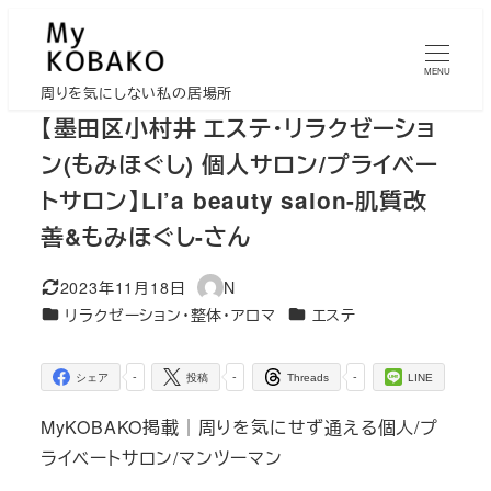
メ
イ
MENU
ン
周りを気にしない私の居場所
コ
【墨田区小村井 エステ・リラクゼーショ
ン
ン(もみほぐし) 個人サロン/プライベー
テ
トサロン】Li’a beauty salon-肌質改
ン
善&もみほぐし-さん
ツ
へ
2023年11月18日
N
移
更新日
著
カテゴリー
カテゴリー
リラクゼーション・整体・アロマ
エステ
者
動
-
-
-
シェア
投稿
Threads
LINE
MyKOBAKO掲載｜周りを気にせず通える個人/プ
ライベートサロン/マンツーマン