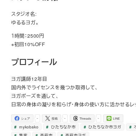
スタジオ名:
ゆるるヨガ。
１時間：2500円
※初回10%OFF
プロフィール
ヨガ講師12年目
国内外でライセンスを幾つか取得して、
ヨガポーズを通して、
日常の身体の凝りを和らげ・身体の使い方に活かせるレ
-
-
-
シェア
投稿
Threads
LINE
mykobako
ひたちなか市
ひたちなか市ヨガ
集客
高萩市
高萩市ヨガ