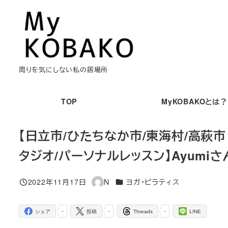
メ
イ
ン
コ
ン
周りを気にしない私の居場所
テ
ン
TOP
MyKOBAKOとは？
ツ
へ
【日立市/ひたちなか市/東海村/高萩市 
移
タジオ/パーソナルレッスン】Ayumiさ
動
カテゴリー
2022年11月17日
N
ヨガ・ピラティス
投稿日
著
者
-
-
-
シェア
投稿
Threads
LINE