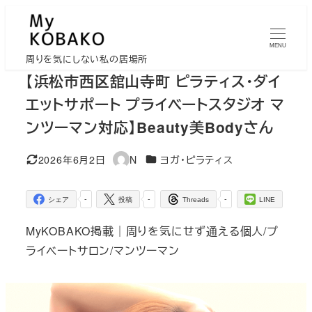
メ
イ
MENU
ン
周りを気にしない私の居場所
コ
【浜松市西区舘山寺町 ピラティス・ダイ
ン
エットサポート プライベートスタジオ マ
テ
ンツーマン対応】Beauty美Bodyさん
ン
ツ
カテゴリー
2026年6月2日
N
ヨガ・ピラティス
更新日
著
へ
者
移
-
-
-
シェア
投稿
Threads
LINE
動
MyKOBAKO掲載｜周りを気にせず通える個人/プ
ライベートサロン/マンツーマン