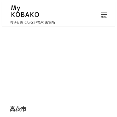
メ
イ
MENU
ン
周りを気にしない私の居場所
コ
ン
テ
ン
ツ
へ
移
動
高萩市