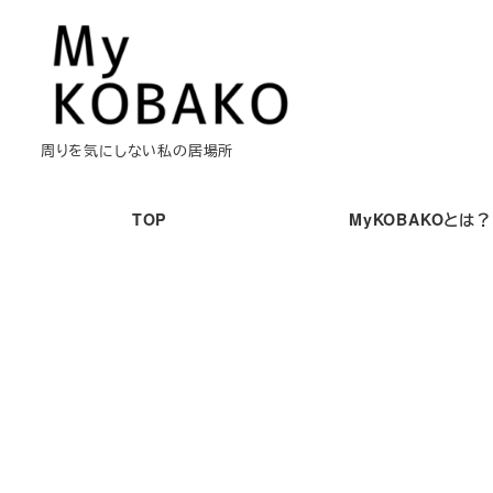
メ
イ
ン
コ
ン
周りを気にしない私の居場所
テ
ン
TOP
MyKOBAKOとは？
ツ
へ
移
動