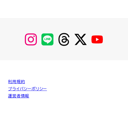
【Instagram】
【LINE】
【threads】
【Twitter】
【YouTube】
MyKOBAKO
利用規約
プライバシーポリシー
運営者情報