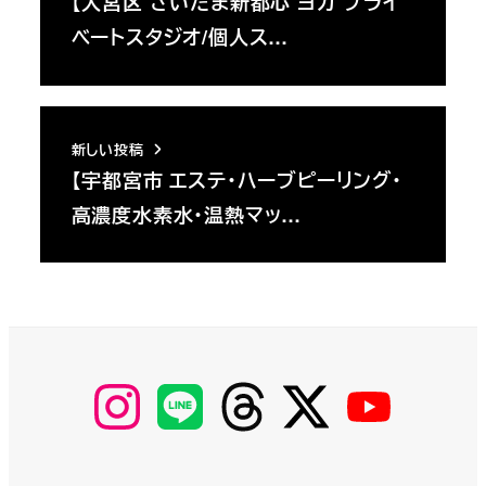
【大宮区 さいたま新都心 ヨガ プライ
ベートスタジオ/個人ス…
新しい投稿
【宇都宮市 エステ・ハーブピーリング・
高濃度水素水・温熱マッ…
【Instagram】
【LINE】
【threads】
【Twitter】
【YouTube】
MyKOBAKO