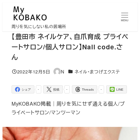
メ
イ
MENU
ン
周りを気にしない私の居場所
コ
【豊田市 ネイルケア、自爪育成 プライベ
ン
ートサロン/個人サロン】Nail code.さ
テ
ん
ン
ツ
カテゴリー
2022年12月5日
N
ネイル・まつげエクステ
投稿日
著
へ
者
移
-
-
-
シェア
投稿
Threads
LINE
動
MyKOBAKO掲載｜周りを気にせず通える個人/プ
ライベートサロン/マンツーマン