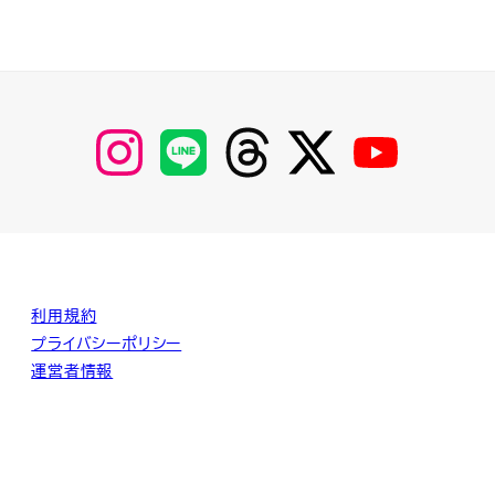
【Instagram】
【LINE】
【threads】
【Twitter】
【YouTube】
MyKOBAKO
利用規約
プライバシーポリシー
運営者情報