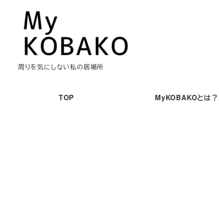
メ
イ
ン
コ
ン
周りを気にしない私の居場所
テ
ン
TOP
MyKOBAKOとは？
ツ
へ
移
動