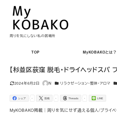
メ
イ
ン
コ
ン
周りを気にしない私の居場所
テ
ン
TOP
MyKOBAKOとは？
ツ
へ
【杉並区荻窪 脱毛・ドライヘッドスパ
移
動
カテゴリー
カ
2024年6月2日
N
リラクゼーション・整体・アロマ
更新日
著
者
-
-
-
シェア
投稿
Threads
LINE
MyKOBAKO掲載｜周りを気にせず通える個人/プライベ