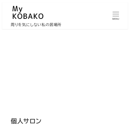
メ
イ
MENU
ン
周りを気にしない私の居場所
コ
ン
テ
ン
ツ
へ
移
動
個人サロン