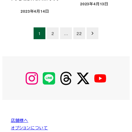
2023年4月13日
投稿日
2023年4月14日
投稿日
投
1
2
…
22
稿
の
ペ
【Instagram】
【LINE】
【threads】
【Twitter】
【YouTube】
MyKOBAKO
ー
ジ
送
り
店舗様へ
オプションについて