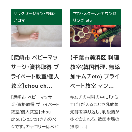
リラクゼーション・整体・
学び・スクール・カウンセ
アロマ
リング etc
【尼崎市 ベビーマッ
【千葉市美浜区 料理
サージ・資格取得 プ
教室(韓国料理、無添
ライベート教室/個人
加キムチetc) プライ
教室】chou ch…
ベート教室 マン…
【尼崎市 ベビーマッサー
キムチの材料の中に「アミ
ジ・資格取得 プライベート
エビ」が入ることで乳酸菌
教室/個人教室】chou
発酵を繰り返し、乳酸菌が
chou(シュシュ)さんのペー
多く含まれる、韓国本場の
ジです。カテゴリーはベビ
無添 […]