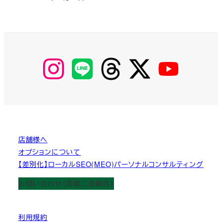
投稿日
【Instagram】
【LINE】
【threads】
【Twitter】
【YouTube】
MyKOBAKO
店舗様へ
オプションについて
【差別化】ローカルSEO(MEO)パーソナルコンサルティング
お問い合わせ（掲載ご依頼含）
利用規約