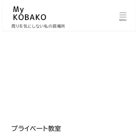
メ
イ
MENU
ン
周りを気にしない私の居場所
コ
ン
テ
ン
ツ
へ
移
動
プライベート教室