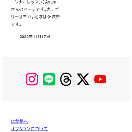
ーソナルレッスン】Ayumi
さんのページです。カテゴ
リーはヨガ。地域は茨城県
です。
2022年11月17日
投稿日
【Instagram】
【LINE】
【threads】
【Twitter】
【YouTube】
MyKOBAKO
店舗様へ
オプションについて