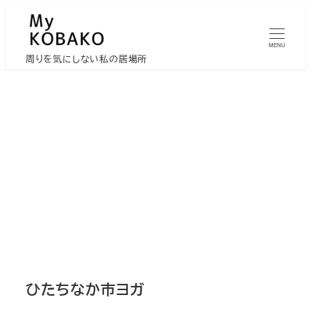
メ
イ
MENU
ン
周りを気にしない私の居場所
コ
ン
テ
ン
ツ
へ
移
動
ひたちなか市ヨガ