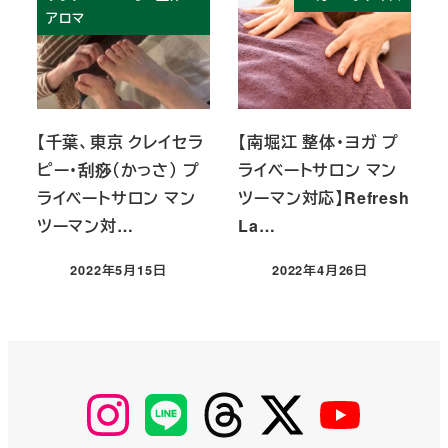
アロマ
【千葉、東京 クレイセラ
【南堀江 整体・ヨガ プ
ピー・刮痧（かっさ） プ
ライベートサロン マン
ライベートサロン マン
ツーマン対応】Refresh
ツーマン対…
La…
2022年5月15日
2022年4月26日
投稿日
投稿日
【Instagram】
【LINE】
【threads】
【Twitter】
【YouTube】
MyKOBAKO