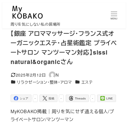
メ
イ
MENU
ン
周りを気にしない私の居場所
コ
【銀座 アロママッサージ・フランス式オ
ン
ーガニックエステ・占星術鑑定 プライベ
テ
ートサロン マンツーマン対応】sissi
ン
natural&organicさん
ツ
へ
2025年2月12日
N
移
更新日
著
カテゴリー
カテゴリー
リラクゼーション・整体・アロマ
エステ
者
動
-
-
-
シェア
投稿
Threads
LINE
MyKOBAKO掲載｜周りを気にせず通える個人/プ
ライベートサロン/マンツーマン