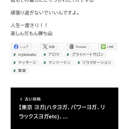
頑張り過ぎないでいいんですよ。
人生一度きり！！
楽しんだもん勝ち🤗
-
-
-
シェア
投稿
Threads
LINE
mykobako
アロマ
プライベートサロン
マッサージ
マンツーマン
リラクゼーション
集客
古い投稿
【東京 ヨガ(ハタヨガ、パワーヨガ、リ
ラックスヨガetc)、…