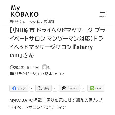
メ
イ
MENU
ン
周りを気にしない私の居場所
コ
【小田原市 ドライヘッドマッサージ プラ
ン
イベートサロン マンツーマン対応】ドラ
テ
イヘッドマッサージサロン 『starry
ン
lani』さん
ツ
へ
2022年5月1日
N
移
投稿日
著
カテゴリー
リラクゼーション・整体・アロマ
者
動
-
-
-
シェア
投稿
Threads
LINE
MyKOBAKO掲載｜周りを気にせず通える個人/プ
ライベートサロン/マンツーマン