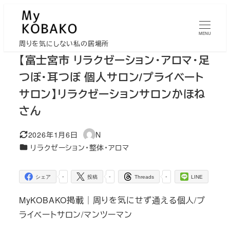
メ
イ
MENU
ン
周りを気にしない私の居場所
コ
【富士宮市 リラクゼーション・アロマ・足
ン
つぼ・耳つぼ 個人サロン/プライベート
テ
サロン】リラクゼーションサロンかほね
ン
さん
ツ
へ
2026年1月6日
N
移
更新日
著
カテゴリー
リラクゼーション・整体・アロマ
者
動
-
-
-
シェア
投稿
Threads
LINE
MyKOBAKO掲載｜周りを気にせず通える個人/プ
ライベートサロン/マンツーマン