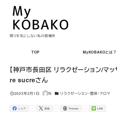
メ
イ
ン
コ
ン
周りを気にしない私の居場所
テ
ン
TOP
MyKOBAKOとは？
ツ
へ
【神戸市長田区 リラクゼーション/マッ
移
re sucreさん
動
カテゴリー
2023年2月1日
N
リラクゼーション・整体・アロマ
投稿日
著
者
-
-
-
シェア
投稿
Threads
LINE