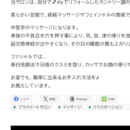
当サロンは、自分で💕diyでリフォームしたカントリー調のs
柔らかい空間で、経絡マッサージやフェイシャルの施術で
中医学のマッサージになります。
身体の不具合を穴を押す事により、気、血、津の滞りを改善
副交感神経が出やすくなり、その日の睡眠の質も上がり
ファシャルでは…
美白洗顔法で日頃のクスミを取り、カッサでお顔の滞り
お家でも、簡単に出来るお手入れ方法を♪
お教えしています。
-
-
-
シェア
投稿
Threads
LINE
プライベートサロン
マッサージ
リラクゼーション